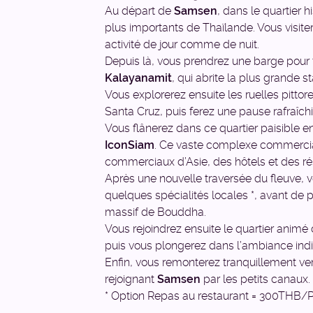
Au départ de
Samsen
, dans le quartier h
plus importants de Thaïlande. Vous visite
activité de jour comme de nuit.
Depuis là, vous prendrez une barge pour 
Kalayanamit
, qui abrite la plus grande
Vous explorerez ensuite les ruelles pitto
Santa Cruz, puis ferez une pause rafraîc
Vous flânerez dans ce quartier paisible e
IconSiam
. Ce vaste complexe commercia
commerciaux d’Asie, des hôtels et des ré
Après une nouvelle traversée du fleuve, v
quelques spécialités locales *, avant de 
massif de Bouddha.
Vous rejoindrez ensuite le quartier animé
puis vous plongerez dans l’ambiance in
Enfin, vous remonterez tranquillement ve
rejoignant
Samsen
par les petits canaux.
* Option Repas au restaurant = 300THB/