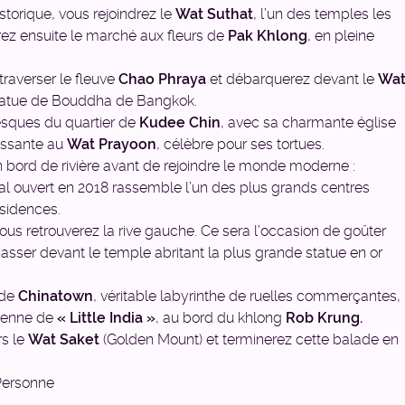
istorique, vous rejoindrez le
Wat Suthat
, l’un des temples les
rez ensuite le marché aux fleurs de
Pak Khlong
, en pleine
traverser le fleuve
Chao Phraya
et débarquerez devant le
Wa
 statue de Bouddha de Bangkok.
resques du quartier de
Kudee Chin
, avec sa charmante église
hissante au
Wat Prayoon
, célèbre pour ses tortues.
n bord de rivière avant de rejoindre le monde moderne :
l ouvert en 2018 rassemble l’un des plus grands centres
sidences.
ous retrouverez la rive gauche. Ce sera l’occasion de goûter
passer devant le temple abritant la plus grande statue en or
 de
Chinatown
, véritable labyrinthe de ruelles commerçantes,
dienne de
« Little India »
, au bord du khlong
Rob Krung.
rs le
Wat Saket
(Golden Mount) et terminerez cette balade en
Personne