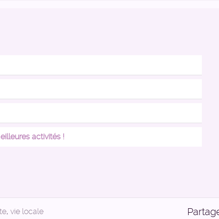
lleures activités !
Partag
tte
,
vie locale