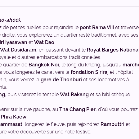
30-4h00).
 de petites ruelles pour rejoindre le
pont Rama VIII
et traverse
ve droite, vous explorerez un quartier resté traditionnel, avec ses
ri Iyasawan
et
Wat Dao
.
Wat Dusidaram
, en passant devant le
Royal Barges Nationa
oyale et d’autres embarcations traditionnelles.
e quartier de
Bangkok Noi
, le long du khlong, jusqu’au
march
is vous longerez le canal vers la
fondation Siriraj
et l’hôpital
min, vous verrez la
gare de Thonburi
et ses locomotives à
nts.
ng
, puis visiterez le temple
Wat Rakang
et sa bibliothèque
enir sur la rive gauche, au
Tha Chang Pier
, d’où vous pourrez
 Phra Kaew
.
Thammasat
, longerez le fleuve, puis rejoindrez
Rambuttri
et
ure votre découverte sur une note festive.