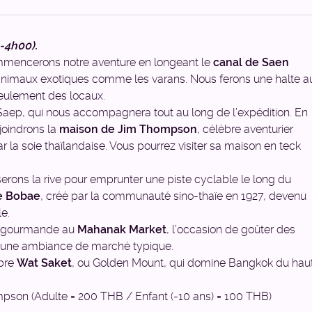
-4h00).
mmencerons notre aventure en longeant le
canal de Saen
 animaux exotiques comme les varans. Nous ferons une halte a
seulement des locaux.
Saep, qui nous accompagnera tout au long de l’expédition. En
joindrons la
maison de Jim Thompson
, célèbre aventurier
la soie thaïlandaise. Vous pourrez visiter sa maison en teck
serons la rive pour emprunter une piste cyclable le long du
e Bobae
, créé par la communauté sino-thaïe en 1927, devenu
le.
se gourmande au
Mahanak Market
, l’occasion de goûter des
ns une ambiance de marché typique.
èbre
Wat Saket
, ou Golden Mount, qui domine Bangkok du hau
ompson (Adulte = 200 THB / Enfant (-10 ans) = 100 THB)