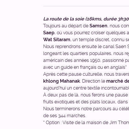
La route de la soie (16kms, durée 3h30
Toujours au départ de
Samsen
, nous co
Saep
, où vous pourrez croiser quelques
Wat Sitaram
, un temple discret, connu 
Nous reprendrons ensuite le canal Saen 
longeant les quartiers populaires, nous re
américain des années 1950, passionné par 
avec un guide en français ou en anglais*
Après cette pause culturelle, nous traver
khlong Mahanak
. Direction le
marché d
aujourd’hui un centre textile incontournab
À deux pas de là, nous ferons une pau
fruits exotiques et des plats locaux, da
Nous terminerons notre parcours au cél
de ses 344 marches.
* Option : Visite de la maison de Jim Th