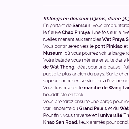
Khlongs en douceur (13kms, durée 3h
En partant de
Samsen
, vous emprunterez
le fleuve
Chao Phraya
. Une fois sur la ri
ruelles menant aux temples
Wat Praya Si
Vous continuerez vers le
pont Pinklao
et
Museum
, où vous pourrez voir la barge r
Votre balade vous mènera ensuite dans l
de Wat Thong
, idéal pour une pause. Pu
public le plus ancien du pays. Sur le che
vapeur encore en service lors d’événeme
Vous traverserez le
marché de Wang La
bouddhiste en teck.
Vous prendrez ensuite une barge pour rev
voir l’enceinte du
Grand Palais
et du
Wat
Pour finir, vous traverserez l’
université 
Khao San Road
, lieux animés pour concl