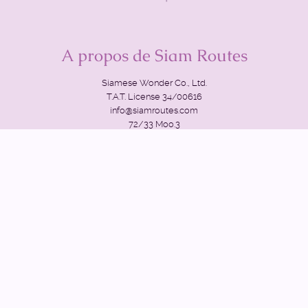
A propos de Siam Routes
Siamese Wonder Co., Ltd.
T.A.T. License 34/00616
info@siamroutes.com
72/33 Moo.3
Khuekkak, Takuapa district.
82220 PHANG NGA, THAILAND.
Suivez-nous !