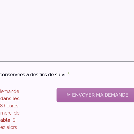
onservées à des fins de suivi
 demande
ENVOYER MA DEMANDE
t
dans les
 48 heures
 merci de
rable
. Si
tez alors