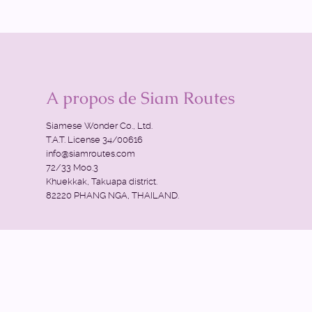
A propos de Siam Routes
Siamese Wonder Co., Ltd.
T.A.T. License 34/00616
info@siamroutes.com
72/33 Moo.3
Khuekkak, Takuapa district.
82220 PHANG NGA, THAILAND.