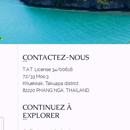
CONTACTEZ-NOUS
T.A.T. License 34/00616
72/33 Moo.3
Khuekkak, Takuapa district.
82220 PHANG NGA, THAILAND.
CONTINUEZ À
EXPLORER