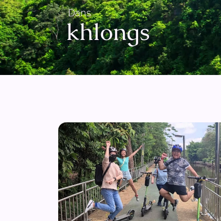
Dans
khlongs