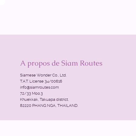
A propos de Siam Routes
Siamese Wonder Co., Ltd.
T.A.T. License 34/00616
info@siamroutes.com
72/33 Moo.3
Khuekkak, Takuapa district.
82220 PHANG NGA, THAILAND.