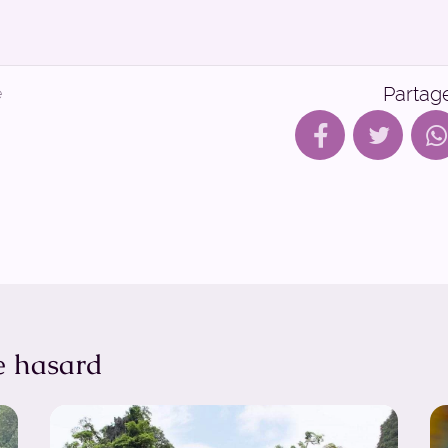
Partag
e
e hasard