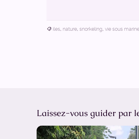
iles
,
nature
,
snorkeling
,
vie sous marin
Laissez-vous guider par l