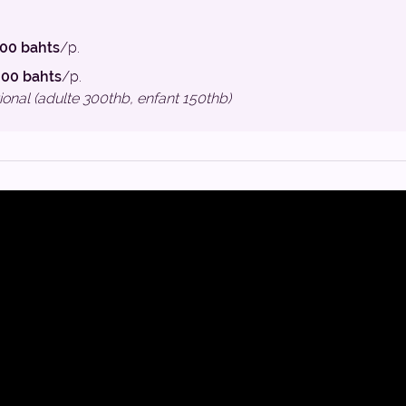
400 bahts
/p.
000 bahts
/p.
tional (adulte 300thb, enfant 150thb)