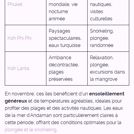
Phuket
mondiale, vie
nautiques,
nocturne
visites
animée
culturelles
Paysages
Snorkeling,
Koh Phi Phi
spectaculaires,
plongée,
eaux turquoise
randonnée
Ambiance
Relaxation,
décontractée,
plongée,
Koh Lanta
plages
excursions dans
préservées
la mangrove
En novembre, ces îles bénéficient d’un
ensoleillement
généreux
et de températures agréables, idéales pour
profiter des plages et des activités nautiques. Les eaux
de la mer d’Andaman sont particulièrement claires à
cette période, offrant des conditions optimales pour la
plongée et le snorkeling
.