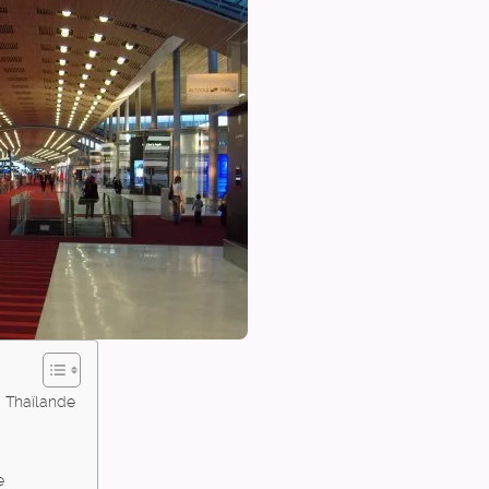
a Thaïlande
e