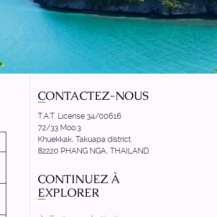
CONTACTEZ-NOUS
T.A.T. License 34/00616
72/33 Moo.3
Khuekkak, Takuapa district.
82220 PHANG NGA, THAILAND.
CONTINUEZ À
EXPLORER