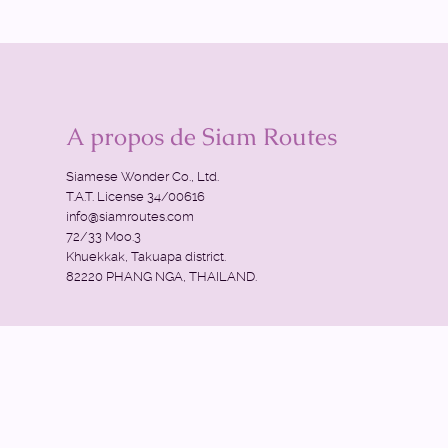
A propos de Siam Routes
Siamese Wonder Co., Ltd.
T.A.T. License 34/00616
info@siamroutes.com
72/33 Moo.3
Khuekkak, Takuapa district.
82220 PHANG NGA, THAILAND.