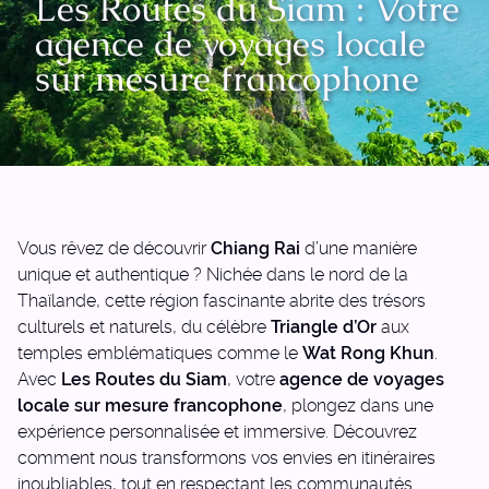
Les Routes du Siam : Votre
agence de voyages locale
sur mesure francophone
Vous rêvez de découvrir
Chiang Rai
d’une manière
unique et authentique ? Nichée dans le nord de la
Thaïlande, cette région fascinante abrite des trésors
culturels et naturels, du célèbre
Triangle d’Or
aux
temples emblématiques comme le
Wat Rong Khun
.
Avec
Les Routes du Siam
, votre
agence de voyages
locale sur mesure francophone
, plongez dans une
expérience personnalisée et immersive. Découvrez
comment nous transformons vos envies en itinéraires
inoubliables, tout en respectant les communautés