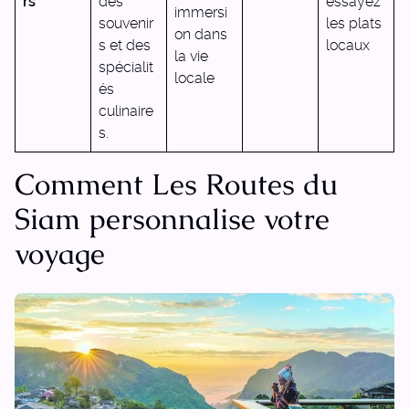
rs
des
essayez
immersi
souvenir
les plats
on dans
s et des
locaux
la vie
spécialit
locale
és
culinaire
s.
Comment Les Routes du
Siam personnalise votre
voyage