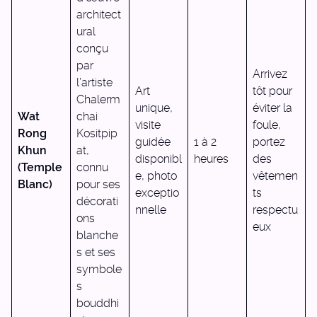
architect
ural
conçu
par
Arrivez
l’artiste
Art
tôt pour
Chalerm
unique,
éviter la
Wat
chai
visite
foule,
Rong
Kositpip
guidée
1 à 2
portez
Khun
at,
disponibl
heures
des
(Temple
connu
e, photo
vêtemen
Blanc)
pour ses
exceptio
ts
décorati
nnelle
respectu
ons
eux
blanche
s et ses
symbole
s
bouddhi