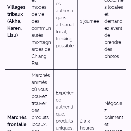
et
coutume
es
Villages
modes
s locales
authenti
tribaux
de vie
et
ques,
(Akha,
des
1 journée
demand
artisanat
Karen,
commun
ez avant
local,
Lisu)
autés
de
trekking
montagn
prendre
possible
ardes de
des
Chiang
photos
Rai.
Marchés
animés
où vous
Expérien
pouvez
ce
trouver
Négocie
authenti
des
z
que,
Marchés
produits
poliment
produits
2 à 3
frontalie
locaux,
et
uniques,
heures