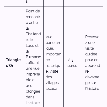
s.
Point de
rencontr
e entre
la
Thaïland
Vue
Prévoye
e, le
panoram
z une
Laos et
ique,
visite
la
importan
guidée
Birmanie
Triangle
ce
2 à 3
pour en
, offrant
d’Or
historiqu
heures
apprend
une vue
e, visite
re
imprena
des
davanta
ble et
villages
ge sur
une
locaux
l’histoire
plongée
dans
l’histoire