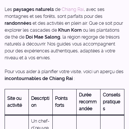
Les
paysages naturels
de
Chiang Rai
, avec ses
montagnes et ses forêts, sont parfaits pour des
randonnées
et des activités en plein air. Que ce soit pour
explorer les cascades de
Khun Korn
ou les plantations
de thé de
Doi Mae Salong
, la région regorge de trésors
naturels à découvrir. Nos guides vous accompagnent
pour des expériences authentiques, adaptées à votre
niveau et à vos envies.
Pour vous aider à planifier votre visite, voici un aperçu des
incontournables de Chiang Rai
:
Durée
Conseils
Site ou
Descripti
Points
recomm
pratique
activité
on
forts
andée
s
Un chef-
d’œuvre