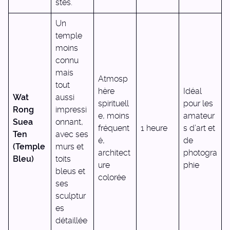
stes.
Un
temple
moins
connu
mais
Atmosp
tout
hère
Idéal
Wat
aussi
spirituell
pour les
Rong
impressi
e, moins
amateur
Suea
onnant,
fréquent
1 heure
s d’art et
Ten
avec ses
é,
de
(Temple
murs et
architect
photogra
Bleu)
toits
ure
phie
bleus et
colorée
ses
sculptur
es
détaillée