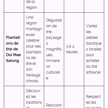
de la
région.
Une
Dégustat
région
ion de
Visitez
montagn
thé,
les
euse
Plantati
paysage
petites
célèbre
ons de
s
boutique
pour ses
3 à 4
thé de
magnifiq
s locales
plantatio
heures
Doi Mae
ues,
pour
ns de
Salong
immersi
acheter
thé et
on
du thé
son
culturell
artisanal
héritage
e
chinois.
Découvr
ez les
Respect
traditions
ez les
Rencontr